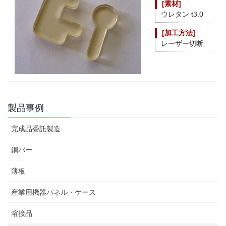
[素材]
ウレタン t3.0
[
加工方法
]
レーザー切断
製品事例
完成品委託製造
銅バー
薄板
産業用機器パネル・ケース
溶接品