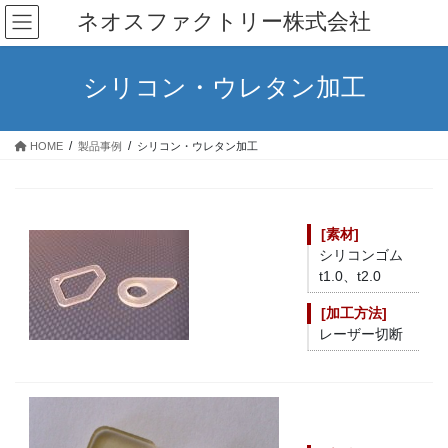
コ
ナ
ネオスファクトリー株式会社
ン
ビ
テ
ゲ
ン
ー
シリコン・ウレタン加工
ツ
シ
へ
ョ
ス
ン
HOME
製品事例
シリコン・ウレタン加工
キ
に
ッ
移
プ
動
[素材]
シリコンゴム
t1.0、t2.0
[
加工方法
]
レーザー切断