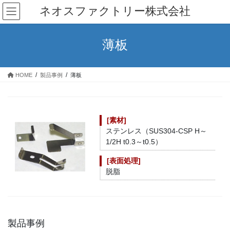
コ
ナ
ネオスファクトリー株式会社
ン
ビ
テ
ゲ
ン
ー
薄板
ツ
シ
へ
ョ
ス
ン
HOME
製品事例
薄板
キ
に
ッ
移
プ
動
[素材]
ステンレス（SUS304-CSP H～
1/2H t0.3～t0.5）
[表面処理]
脱脂
製品事例