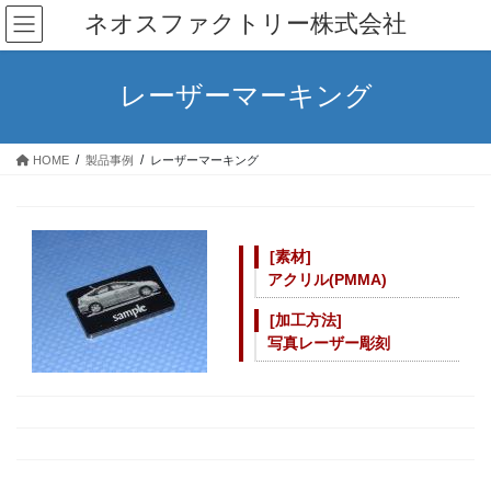
コ
ナ
ネオスファクトリー株式会社
ン
ビ
テ
ゲ
ン
ー
レーザーマーキング
ツ
シ
へ
ョ
ス
ン
HOME
製品事例
レーザーマーキング
キ
に
ッ
移
プ
動
[素材]
アクリル(PMMA)
[
加工方法
]
写真レーザー彫刻