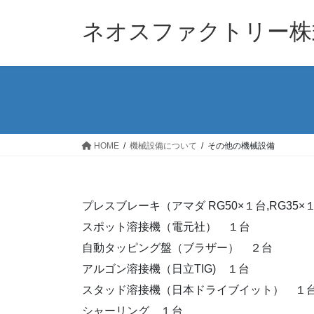
コ
ナ
ン
ビ
ネオスファクトリー株
テ
ゲ
ン
ー
ツ
シ
へ
ョ
ス
ン
キ
に
ッ
移
HOME
機械設備について
その他の機械設備
プ
動
プレスブレーキ（アマダ RG50×１台,RG35×
スポット溶接機（電元社） １台
自動タッピング盤（ブラザー） ２台
アルゴン溶接機（日立TIG) １台
スタッド溶接機（日本ドライブイット） １
シャーリング １台